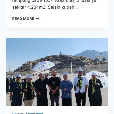
rampung pada 1557. Area masjid luasnya
sekitar 4.284m2. Selain kubah…
PROMO
READ MORE
UMROH
PLUS
TURKI
2025
CAPPADOCIA