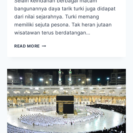
Selain keindahan berbagai macam
bangunannya daya tarik turki juga didapat
dari nilai sejarahnya. Turki memang
memiliki sejuta pesona. Tak heran jutaan
wisatawan terus berdatangan…
PROMO
READ MORE
UMROH
PLUS
TURKI
2025
AKHIR
DESEMBER