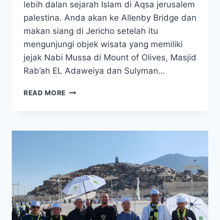
lebih dalan sejarah Islam di Aqsa jerusalem
palestina. Anda akan ke Allenby Bridge dan
makan siang di Jericho setelah itu
mengunjungi objek wisata yang memiliki
jejak Nabi Mussa di Mount of Olives, Masjid
Rab’ah EL Adaweiya dan Sulyman…
PROMO
READ MORE
UMROH
PLUS
AQSA
2025
DESEMBER
AKHIR
TAHUN