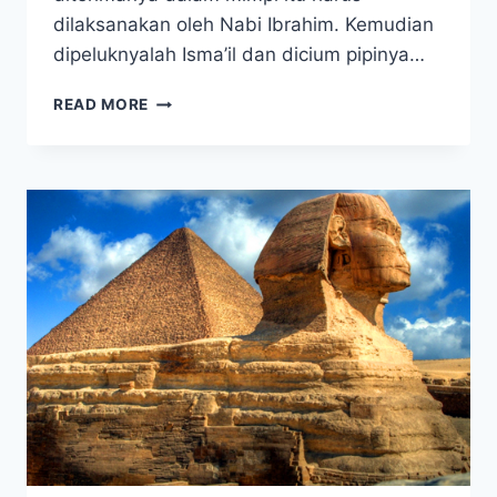
dilaksanakan oleh Nabi Ibrahim. Kemudian
dipeluknyalah Isma’il dan dicium pipinya…
PAKET
READ MORE
UMROH
DESEMBER
2024
AKHIR
TAHUN