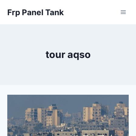
Skip
Frp Panel Tank
to
content
tour aqso