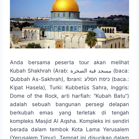
Anda bersama peserta tour akan melihat
Kubah Shakhrah (Arab: مسجد قبة الصخرة (baca:
Qubbah As-Sakhrah), Ibrani: כיפת הסלע (baca.:
Kipat Hasela), Turki: Kubbetüs Sahra, Inggris:
Dome of the Rock, arti harfiah: “Kubah Batu”)
adalah sebuah bangunan persegi delapan
berkubah emas yang terletak di tengah
kompleks Masjid Al Aqsha. Kompleks ini sendiri
berada dalam tembok Kota Lama Yerusalem
(Yerusalem Timur). Tempat ini disucikan dalam