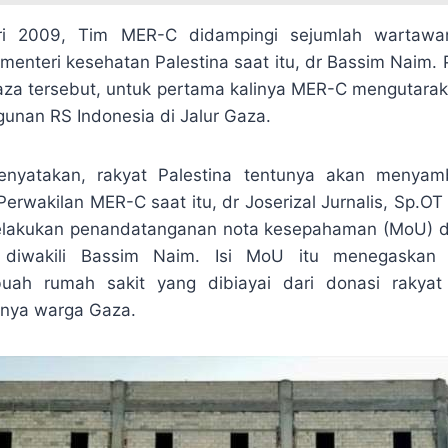
i 2009, Tim MER-C didampingi sejumlah wartawan
enteri kesehatan Palestina saat itu, dr Bassim Naim
aza tersebut, untuk pertama kalinya MER-C mengutara
nan RS Indonesia di Jalur Gaza.
nyatakan, rakyat Palestina tentunya akan menyam
Perwakilan MER-C saat itu, dr Joserizal Jurnalis, Sp.O
melakukan penandatanganan nota kesepahaman (MoU)
g diwakili Bassim Naim. Isi MoU itu menegaskan
ah rumah sakit yang dibiayai dari donasi rakyat 
snya warga Gaza.