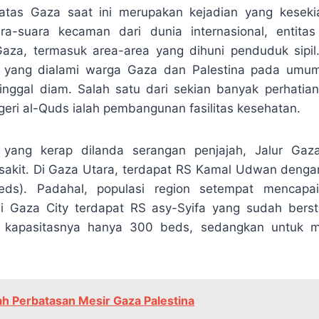
 atas Gaza saat ini merupakan kejadian yang kesekia
ra-suara kecaman dari dunia internasional, entitas 
za, termasuk area-area yang dihuni penduduk sipi
 yang dialami warga Gaza dan Palestina pada umum
tinggal diam. Salah satu dari sekian banyak perhatia
geri al-Quds ialah pembangunan fasilitas kesehatan.
yang kerap dilanda serangan penjajah, Jalur Gaz
akit. Di Gaza Utara, terdapat RS Kamal Udwan denga
eds). Padahal, populasi region setempat mencapa
di Gaza City terdapat RS asy-Syifa yang sudah berst
 kapasitasnya hanya 300 beds, sedangkan untuk m
ah Perbatasan Mesir Gaza Palestina