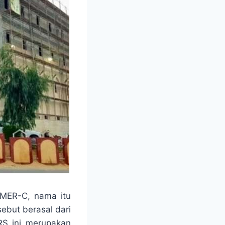
i MER-C, nama itu
but berasal dari
RS ini merupakan