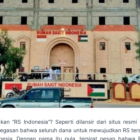
n “RS Indonesia”? Seperti dilansir dari situs resm
gasan bahwa seluruh dana untuk mewujudkan RS terse
nesia. Dengan nama itu pula, tersirat pesan bahwa 