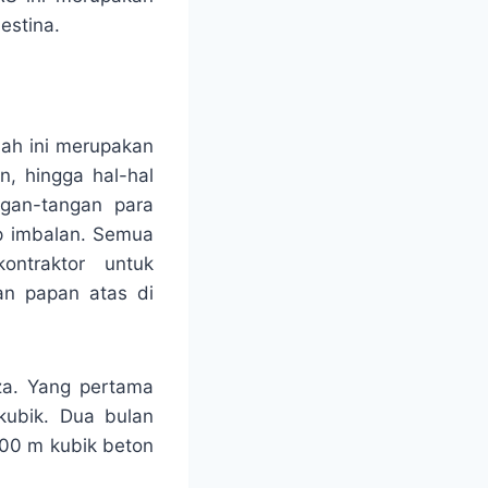
estina.
nah ini merupakan
n, hingga hal-hal
gan-tangan para
p imbalan. Semua
ontraktor untuk
an papan atas di
za. Yang pertama
kubik. Dua bulan
500 m kubik beton