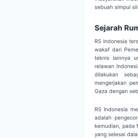
sebuah simpul sil
Sejarah Rum
RS Indonesia ter
wakaf dari Pemer
teknis lainnya
relawan Indones
dilakukan seba
mengerjakan pem
Gaza dengan seb
RS Indonesia me
adalah pengecor
kemudian, pada M
yang selesai dal