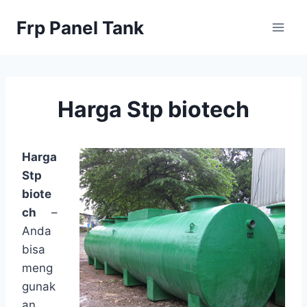
Skip
Frp Panel Tank
to
content
Harga Stp biotech
Harga
Stp
biote
ch
–
Anda
bisa
meng
gunak
an