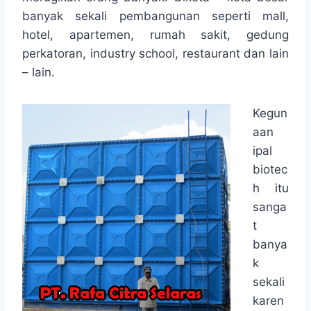
banyak sekali pembangunan seperti mall,
hotel, apartemen, rumah sakit, gedung
perkatoran, industry school, restaurant dan lain
– lain.
Kegun
aan
ipal
biotec
h itu
sanga
t
banya
k
sekali
karen