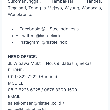
Sukomanunggal, Tambaksari, Tandes,
Tegalsari, Tenggilis Mejoyo, Wiyung, Wonocolo,
Wonokromo.
– Facebook: @HiSteelIndonesia
– Twitter: @histeelindo
– Instagram: @histeelindo
HEAD OFFICE:
Jl. Wibawa Mukti II No. 69, Jatiasih, Bekasi
PHONE:
(021) 822 7222 (Hunting)
MOBILE:
0812 6226 6225 / 0878 8300 1500
EMAIL:
saleskomsen@histeel.co.id /
sales@histeel.co.id