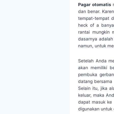
Pagar otomatis
m
dan benar. Karen
tempat-tempat d
heck of a banya
rantai mungkin 
dasarnya adalah 
namun, untuk men
Setelah Anda me
akan memiliki be
pembuka gerbang
datang bersama d
Selain itu, jik
keluar, maka And
dapat masuk ke 
digunakan untuk