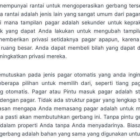
empunyai rantai untuk mengoperasikan gerbang ters
a rantai adalah jenis lain yang sangat umum dari pagar
i mana tampilan pagar adalah sekunder untuk keprak
k yang dapat Anda lakukan untuk mengubah tampila
memberikan privasi setidaknya pagar apapun, kare
ruang besar. Anda dapat membeli bilah yang dapat dija
ingkatkan privasi mereka.
mutuskan pada jenis pagar otomatis yang anda ingi
berapa pilihan untuk memilih dari, seperti tiang p
 otomatis. Pagar atau Pintu masuk pagar adalah st
engan pagar. Tidak ada struktur pagar yang lengkap t
a alasan mengapa Anda memasang pagar adalah untuk 
a pasti akan membutuhkan gerbang ini. Tanpa pintu 
dalam properti Anda tanpa Anda menyadarinya. Bias
 gerbang adalah bahan yang sama yang digunakan untu