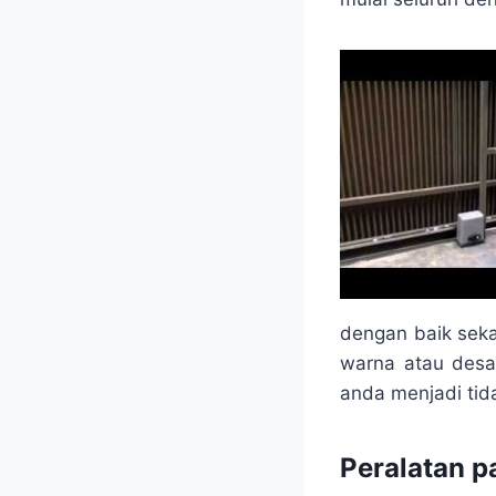
dengan baik seka
warna atau desa
anda menjadi tid
Peralatan p