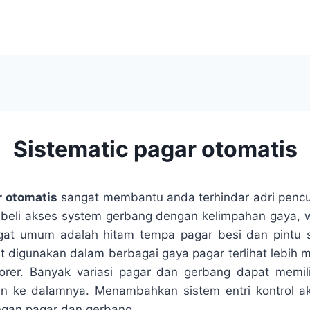
Sistematic pagar otomatis
r otomatis
sangat membantu anda terhindar adri pencu
eli akses system gerbang dengan kelimpahan gaya, 
gat umum adalah hitam tempa pagar besi dan pintu s
 digunakan dalam berbagai gaya pagar terlihat lebih m
rer. Banyak variasi pagar dan gerbang dapat memilik
n ke dalamnya. Menambahkan sistem entri kontrol aks
ngan pagar dan gerbang.