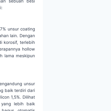
san sebuah besi
i:
97% unsur coating
ahan lain. Dengan
 korosif, terlebih
nerapannya hollow
bih lama meskipun
mengandung unsur
 baik terdiri dari
con 1,5%. Dilihat
 yang lebih baik
g bagus, otomatis