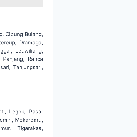
g, Cibung Bulang,
itereup, Dramaga,
gal, Leuwiliang,
 Panjang, Ranca
ari, Tanjungsari,
ti, Legok, Pasar
emiri, Mekarbaru,
ur, Tigaraksa,