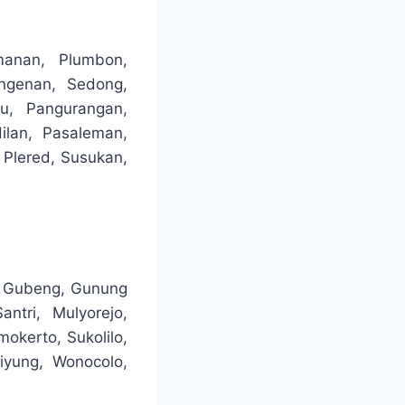
manan, Plumbon,
ngenan, Sedong,
u, Pangurangan,
lan, Pasaleman,
 Plered, Susukan,
, Gubeng, Gunung
ntri, Mulyorejo,
okerto, Sukolilo,
iyung, Wonocolo,