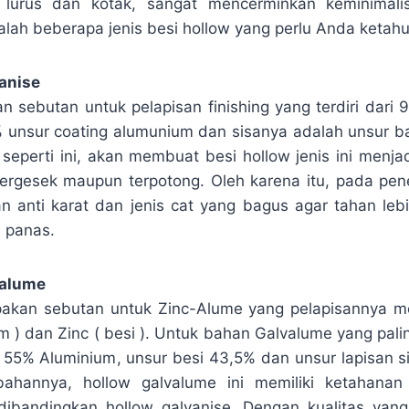
 lurus dan kotak, sangat mencerminkan keminimali
alah beberapa jenis besi hollow yang perlu Anda ketahu
anise
an sebutan untuk pelapisan finishing yang terdiri dari 
 1% unsur coating alumunium dan sisanya adalah unsur b
eperti ini, akan membuat besi hollow jenis ini menjadi
ni tergesek maupun terpotong. Oleh karena itu, pada pe
kan anti karat dan jenis cat yang bagus agar tahan le
n panas.
valume
akan sebutan untuk Zinc-Alume yang pelapisannya 
 ) dan Zinc ( besi ). Untuk bahan Galvalume yang paling
 55% Aluminium, unsur besi 43,5% dan unsur lapisan sili
bahannya, hollow galvalume ini memiliki ketahanan
dibandingkan hollow galvanise. Dengan kualitas yan