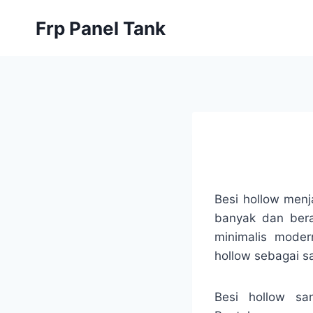
Skip
Frp Panel Tank
to
content
Besi hollow menj
banyak dan berag
minimalis mode
hollow sebagai 
Besi hollow san