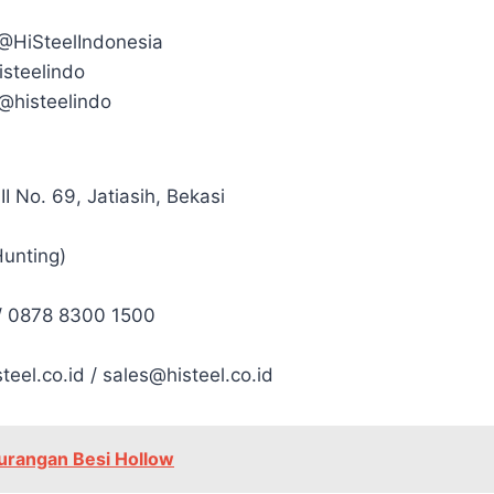
@HiSteelIndonesia
isteelindo
 @histeelindo
II No. 69, Jatiasih, Bekasi
Hunting)
/ 0878 8300 1500
el.co.id / sales@histeel.co.id
urangan Besi Hollow