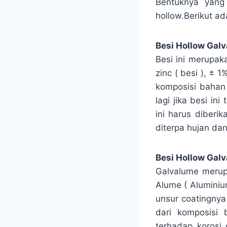
Bentuknya yang
hollow.Berikut ad
Besi Hollow Galv
Besi ini merupak
zinc ( besi ), ±
komposisi bahan s
lagi jika besi i
ini harus diberi
diterpa hujan da
Besi Hollow Gal
Galvalume merup
Alume ( Aluminium
unsur coatingnya
dari komposisi 
terhadap korosi 