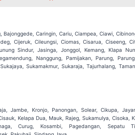
Bajonggede, Caringin, Cariu, Ciampea, Ciawi, Cibinon
eg, Cijeruk, Cileungsi, Ciomas, Cisarua, Ciseeng, C
unung Sindur, Jasinga, Jonggol, Kemang, Klapa Nung
egamendung, Nanggung, Pamijakan, Parung, Parung
Sukajaya, Sukamakmur, Sukaraja, Tajurhalang, Tamans
aja, Jambe, Kronjo, Panongan, Solear, Cikupa, Jayan
 Cisauk, Kelapa Dua, Mauk, Rajeg, Sukamulya, Cisoka, K
knaga, Curug, Kosambi, Pagedangan, Sepatu Tim
sek, Pakuhaji, Sindang Jaya.