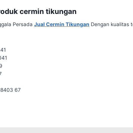
roduk cermin tikungan
ggala Persada
Jual Cermin Tikungan
Dengan kualitas t
041
041
9
7
 8403 67