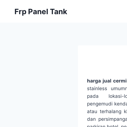
Skip
Frp Panel Tank
to
content
harga jual cerm
stainless umum
pada lokasi-
pengemudi kenda
atau terhalang 
dan persimpangan
parkiran hotel, pe