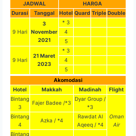
JADWAL
HARGA
Durasi
Tanggal
Hotel
Quard
Triple
Double
* 3
3
9 Hari
November
4
2021
5
* 3
21 Maret
9 Hari
4
2023
5
Akomodasi
Hotel
Makkah
Madinah
Flight
Bintang
Dyar Group /
Fajer Badee /*3
3
*3
Bintang
Rawdat Al
Oman
Azka / *4
4
Aqeeq / *4
Air
Bintang