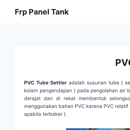
Skip
Frp Panel Tank
to
content
PVC
PVC Tube Settler
adalah susunan tube ( sel
kolam pengendapan ) pada pengolahan air be
derajat dan di rekat membentuk selongso
menggunakan bahan PVC karena PVC relatif t
apabila terbakar ).